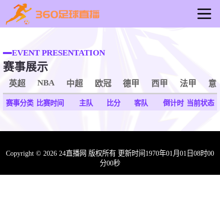
首页
足球直播
EVENT PRESENTATION
赛事展示
篮球直播
资讯
NBA
英超
中超
欧冠
德甲
西甲
法甲
意
录像
赛事分类
比赛时间
主队
比分
客队
倒计时
当前状态
重要赛事
Copyright © 2026 24直播网 版权所有 更新时间1970年01月01日08时00
分00秒